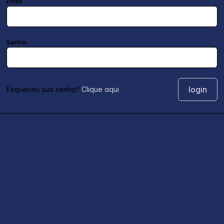
Email
Senha
Esqueceu sua senha?
Clique aqui